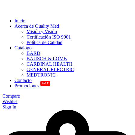
Inicio
Acerca de Quality Med
Misión y Visión
Certificación ISO 9001
Política de Calidad
Catálogo
BARD
BAUSCH & LOMB
CARDINAL HEALTH
GENERAL ELECTRIC
MEDTRONIC
Contacto
SALE
Promociones
Compare
Wishlist
Sign In