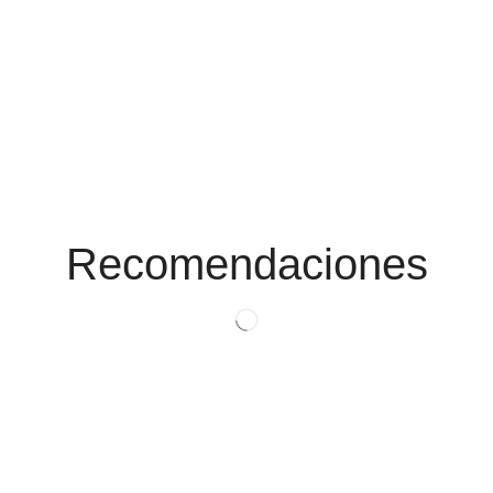
MAHKR ELITE PC X5 12FR X 13CM
Conoce Las
Promociones
Recomendaciones
Ver Productos