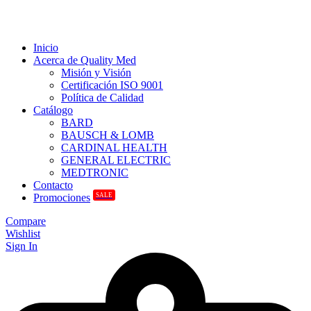
Inicio
Acerca de Quality Med
Misión y Visión
Certificación ISO 9001
Política de Calidad
Catálogo
BARD
BAUSCH & LOMB
CARDINAL HEALTH
GENERAL ELECTRIC
MEDTRONIC
Contacto
SALE
Promociones
Compare
Wishlist
Sign In