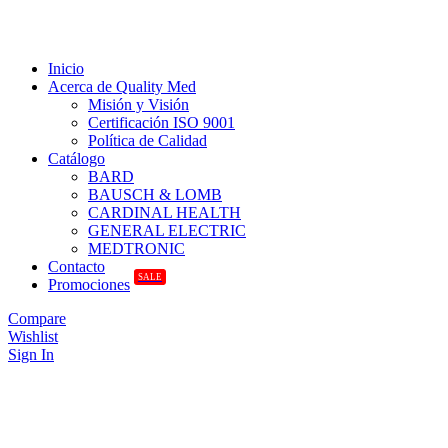
Inicio
Acerca de Quality Med
Misión y Visión
Certificación ISO 9001
Política de Calidad
Catálogo
BARD
BAUSCH & LOMB
CARDINAL HEALTH
GENERAL ELECTRIC
MEDTRONIC
Contacto
SALE
Promociones
Compare
Wishlist
Sign In