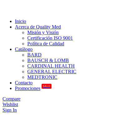
Inicio
Acerca de Quality Med
Misión y Visión
Certificación ISO 9001
Política de Calidad
Catálogo
BARD
BAUSCH & LOMB
CARDINAL HEALTH
GENERAL ELECTRIC
MEDTRONIC
Contacto
SALE
Promociones
Compare
Wishlist
Sign In