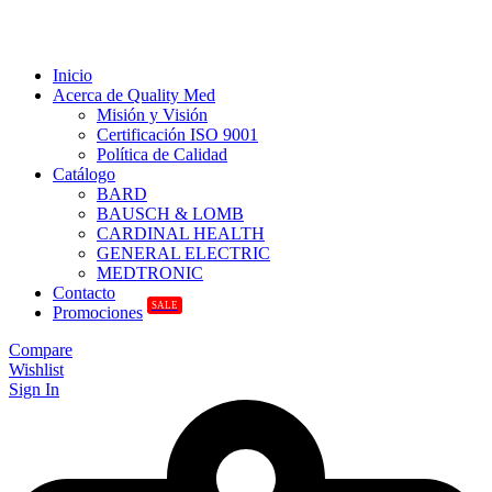
Inicio
Acerca de Quality Med
Misión y Visión
Certificación ISO 9001
Política de Calidad
Catálogo
BARD
BAUSCH & LOMB
CARDINAL HEALTH
GENERAL ELECTRIC
MEDTRONIC
Contacto
SALE
Promociones
Compare
Wishlist
Sign In