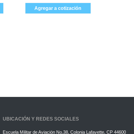
Agregar a cotización
UBICACIÓN Y REDES SOCIALES
Escuela Militar de Aviación No.38, Colonia Lafayette, CP 44600