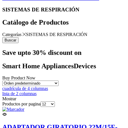
SISTEMAS DE RESPIRACIÓN
Catálogo de Productos
Categorías
SISTEMAS DE RESPIRACIÓN
Buscar
Save upto 30% discount on
Smart Home
A
p
p
l
i
a
n
c
e
s
D
e
v
i
c
e
s
Buy Product Now
cuadrícula de 4 columnas
lista de 2 columnas
Mostrar
Productos por pagina
ADAPTADOR GIRATORIO 22M/15F-