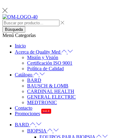
Búsqueda
Menú
Categorías
Inicio
Acerca de Quality Med
Misión y Visión
Certificación ISO 9001
Política de Calidad
Catálogo
BARD
BAUSCH & LOMB
CARDINAL HEALTH
GENERAL ELECTRIC
MEDTRONIC
Contacto
SALE
Promociones
BARD
BIOPSIA
EQUIPOS PARA BIOPSIA