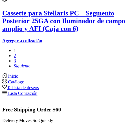
Cassette para Stellaris PC – Segmento
Posterior 25GA con Iluminador de campo
amplio y AFI (Caja con 6)
Agregar a cotización
1
2
3
Siguiente
Inicio
Catálogo
0
Lista de deseos
Lista Cotización
Free Shipping Order $60
Delivery Moves So Quickly