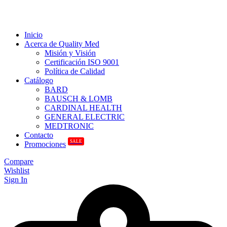
Inicio
Acerca de Quality Med
Misión y Visión
Certificación ISO 9001
Política de Calidad
Catálogo
BARD
BAUSCH & LOMB
CARDINAL HEALTH
GENERAL ELECTRIC
MEDTRONIC
Contacto
SALE
Promociones
Compare
Wishlist
Sign In