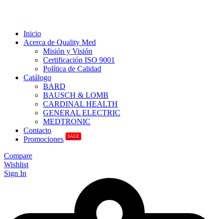
Inicio
Acerca de Quality Med
Misión y Visión
Certificación ISO 9001
Política de Calidad
Catálogo
BARD
BAUSCH & LOMB
CARDINAL HEALTH
GENERAL ELECTRIC
MEDTRONIC
Contacto
SALE
Promociones
Compare
Wishlist
Sign In