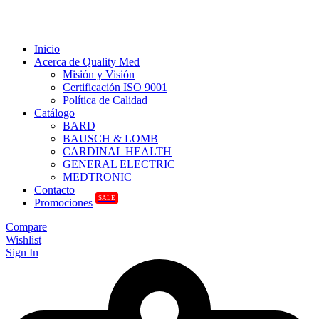
Inicio
Acerca de Quality Med
Misión y Visión
Certificación ISO 9001
Política de Calidad
Catálogo
BARD
BAUSCH & LOMB
CARDINAL HEALTH
GENERAL ELECTRIC
MEDTRONIC
Contacto
SALE
Promociones
Compare
Wishlist
Sign In