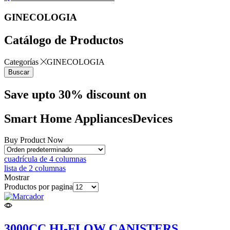
GINECOLOGIA
Catálogo de Productos
Categorías
GINECOLOGIA
Buscar
Save upto 30% discount on
Smart Home
A
p
p
l
i
a
n
c
e
s
D
e
v
i
c
e
s
Buy Product Now
cuadrícula de 4 columnas
lista de 2 columnas
Mostrar
Productos por pagina
3000CC HI-FLOW CANISTERS