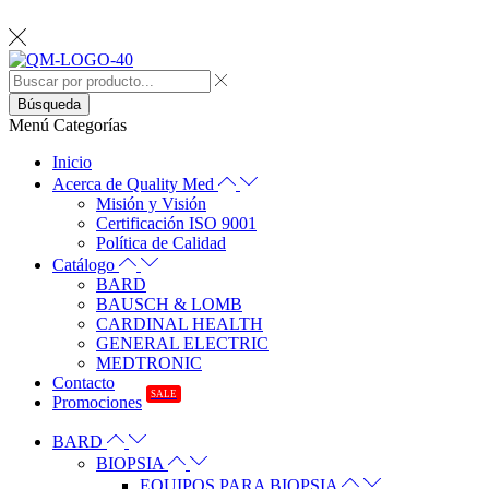
Búsqueda
Menú
Categorías
Inicio
Acerca de Quality Med
Misión y Visión
Certificación ISO 9001
Política de Calidad
Catálogo
BARD
BAUSCH & LOMB
CARDINAL HEALTH
GENERAL ELECTRIC
MEDTRONIC
Contacto
SALE
Promociones
BARD
BIOPSIA
EQUIPOS PARA BIOPSIA