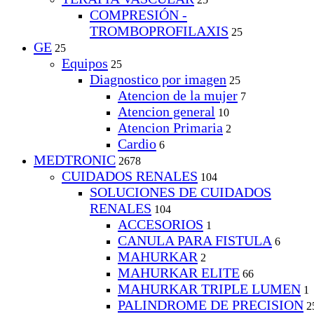
COMPRESIÓN -
TROMBOPROFILAXIS
25
GE
25
Equipos
25
Diagnostico por imagen
25
Atencion de la mujer
7
Atencion general
10
Atencion Primaria
2
Cardio
6
MEDTRONIC
2678
CUIDADOS RENALES
104
SOLUCIONES DE CUIDADOS
RENALES
104
ACCESORIOS
1
CANULA PARA FISTULA
6
MAHURKAR
2
MAHURKAR ELITE
66
MAHURKAR TRIPLE LUMEN
1
PALINDROME DE PRECISION
2