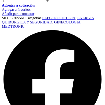
Agregar a cotización
Agregar a favoritos
Añadir para comparar
SKU:
7205561
Categorías
ELECTROCIRUGIA
,
ENERGIA
QUIRURGICA Y SEGURIDAD
,
GINECOLOGIA
,
MEDTRONIC