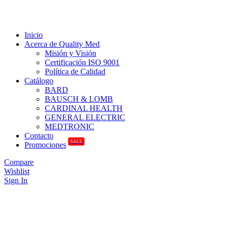
Inicio
Acerca de Quality Med
Misión y Visión
Certificación ISO 9001
Política de Calidad
Catálogo
BARD
BAUSCH & LOMB
CARDINAL HEALTH
GENERAL ELECTRIC
MEDTRONIC
Contacto
SALE
Promociones
Compare
Wishlist
Sign In