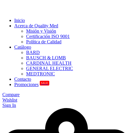
Inicio
Acerca de Quality Med
Misión y Visión
Certificación ISO 9001
Política de Calidad
Catálogo
BARD
BAUSCH & LOMB
CARDINAL HEALTH
GENERAL ELECTRIC
MEDTRONIC
Contacto
SALE
Promociones
Compare
Wishlist
Sign In