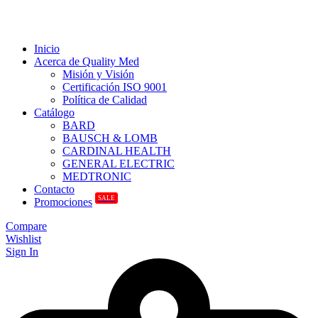
Inicio
Acerca de Quality Med
Misión y Visión
Certificación ISO 9001
Política de Calidad
Catálogo
BARD
BAUSCH & LOMB
CARDINAL HEALTH
GENERAL ELECTRIC
MEDTRONIC
Contacto
SALE
Promociones
Compare
Wishlist
Sign In