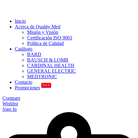
Inicio
Acerca de Quality Med
Misión y Visión
Certificación ISO 9001
Política de Calidad
Catálogo
BARD
BAUSCH & LOMB
CARDINAL HEALTH
GENERAL ELECTRIC
MEDTRONIC
Contacto
SALE
Promociones
Compare
Wishlist
Sign In