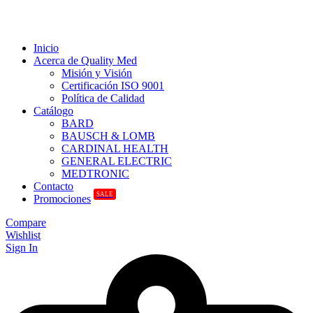
Inicio
Acerca de Quality Med
Misión y Visión
Certificación ISO 9001
Política de Calidad
Catálogo
BARD
BAUSCH & LOMB
CARDINAL HEALTH
GENERAL ELECTRIC
MEDTRONIC
Contacto
SALE
Promociones
Compare
Wishlist
Sign In