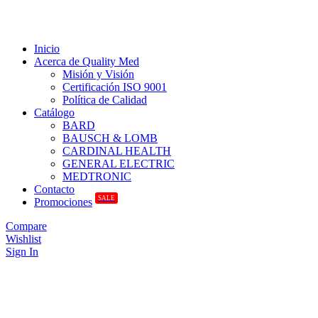
Inicio
Acerca de Quality Med
Misión y Visión
Certificación ISO 9001
Política de Calidad
Catálogo
BARD
BAUSCH & LOMB
CARDINAL HEALTH
GENERAL ELECTRIC
MEDTRONIC
Contacto
SALE
Promociones
Compare
Wishlist
Sign In