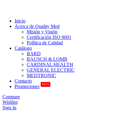
Inicio
Acerca de Quality Med
Misión y Visión
Certificación ISO 9001
Política de Calidad
Catálogo
BARD
BAUSCH & LOMB
CARDINAL HEALTH
GENERAL ELECTRIC
MEDTRONIC
Contacto
SALE
Promociones
Compare
Wishlist
Sign In