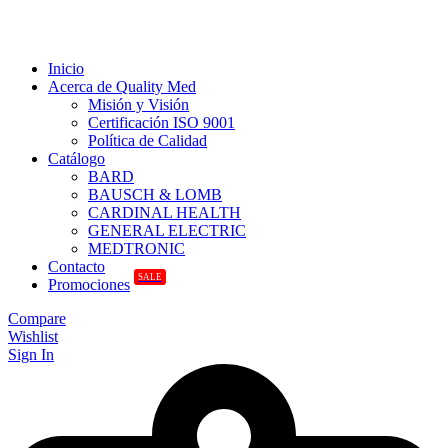
Inicio
Acerca de Quality Med
Misión y Visión
Certificación ISO 9001
Política de Calidad
Catálogo
BARD
BAUSCH & LOMB
CARDINAL HEALTH
GENERAL ELECTRIC
MEDTRONIC
Contacto
SALE
Promociones
Compare
Wishlist
Sign In