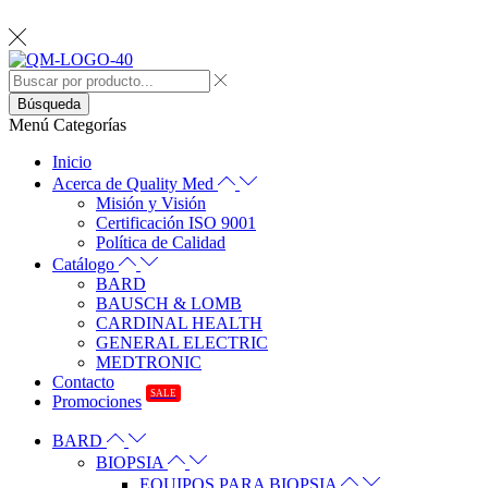
Búsqueda
Menú
Categorías
Inicio
Acerca de Quality Med
Misión y Visión
Certificación ISO 9001
Política de Calidad
Catálogo
BARD
BAUSCH & LOMB
CARDINAL HEALTH
GENERAL ELECTRIC
MEDTRONIC
Contacto
SALE
Promociones
BARD
BIOPSIA
EQUIPOS PARA BIOPSIA