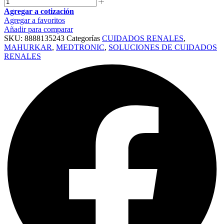
Agregar a cotización
Agregar a favoritos
Añadir para comparar
SKU:
8888135243
Categorías
CUIDADOS RENALES
,
MAHURKAR
,
MEDTRONIC
,
SOLUCIONES DE CUIDADOS
RENALES