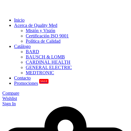
Inicio
Acerca de Quality Med
Misión y Visión
Certificación ISO 9001
Política de Calidad
Catálogo
BARD
BAUSCH & LOMB
CARDINAL HEALTH
GENERAL ELECTRIC
MEDTRONIC
Contacto
SALE
Promociones
Compare
Wishlist
Sign In