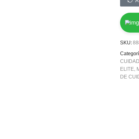
A
SKU:
88
Categor
CUIDA
ELITE
,
DE CU