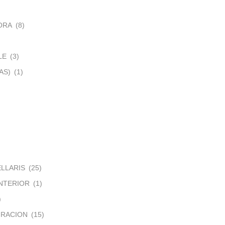
ORA
(8)
LE
(3)
AS)
(1)
ELLARIS
(25)
NTERIOR
(1)
)
IRACION
(15)