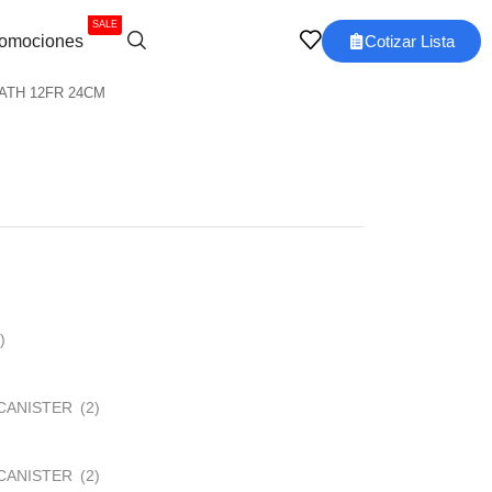
SALE
omociones
Cotizar Lista
CATH 12FR 24CM
)
CANISTER
(2)
CANISTER
(2)