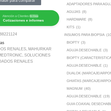
ñadir para comparar
ADAPTADORES PARA AGU
AGUJAS
(8)
Atención a Clientes
En línea
HARDWARE
(8)
Cotizaciones e informes
KITS
(1)
88221124
INSUMOS PARA BIOPSIA
(1
BIOPTY
(3)
ías
DOS RENALES
,
MAHURKAR
AGUJA DESECHABLE
(3)
MEDTRONIC
,
SOLUCIONES
BIOPTY (CARACTERISTICA
IDADOS RENALES
AGUJA DESECHABLE
(1)
DUALOK (MARCAJE/ARPO
GHIATAS (MARCAJE/ARP
MAGNUM
(40)
AGUJA DESECHABLE
(19)
GUIA COAXIAL DESECHAB