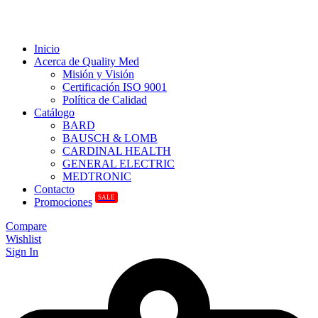
Inicio
Acerca de Quality Med
Misión y Visión
Certificación ISO 9001
Política de Calidad
Catálogo
BARD
BAUSCH & LOMB
CARDINAL HEALTH
GENERAL ELECTRIC
MEDTRONIC
Contacto
SALE
Promociones
Compare
Wishlist
Sign In