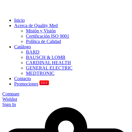
Inicio
Acerca de Quality Med
Misión y Visión
Certificación ISO 9001
Política de Calidad
Catálogo
BARD
BAUSCH & LOMB
CARDINAL HEALTH
GENERAL ELECTRIC
MEDTRONIC
Contacto
SALE
Promociones
Compare
Wishlist
Sign In