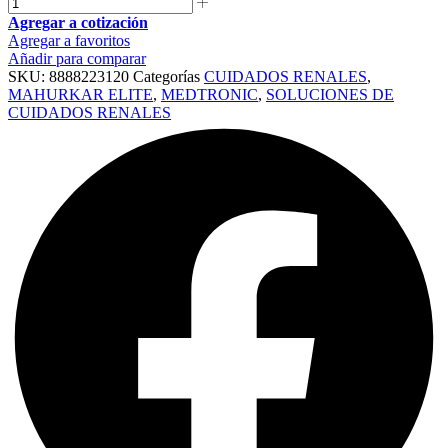
Agregar a cotización
Agregar a favoritos
Añadir para comparar
SKU:
8888223120
Categorías
CUIDADOS RENALES
,
MAHURKAR ELITE
,
MEDTRONIC
,
SOLUCIONES DE
CUIDADOS RENALES