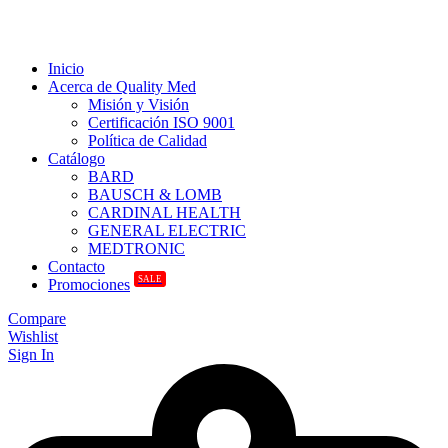
Inicio
Acerca de Quality Med
Misión y Visión
Certificación ISO 9001
Política de Calidad
Catálogo
BARD
BAUSCH & LOMB
CARDINAL HEALTH
GENERAL ELECTRIC
MEDTRONIC
Contacto
SALE
Promociones
Compare
Wishlist
Sign In