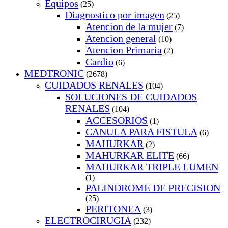
Equipos
(25)
Diagnostico por imagen
(25)
Atencion de la mujer
(7)
Atencion general
(10)
Atencion Primaria
(2)
Cardio
(6)
MEDTRONIC
(2678)
CUIDADOS RENALES
(104)
SOLUCIONES DE CUIDADOS
RENALES
(104)
ACCESORIOS
(1)
CANULA PARA FISTULA
(6)
MAHURKAR
(2)
MAHURKAR ELITE
(66)
MAHURKAR TRIPLE LUMEN
(1)
PALINDROME DE PRECISION
(25)
PERITONEA
(3)
ELECTROCIRUGIA
(232)