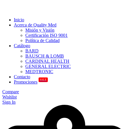
Inicio
Acerca de Quality Med
Misión y Visión
Certificación ISO 9001
Política de Calidad
Catálogo
BARD
BAUSCH & LOMB
CARDINAL HEALTH
GENERAL ELECTRIC
MEDTRONIC
Contacto
SALE
Promociones
Compare
Wishlist
Sign In