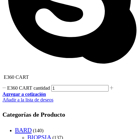
E360 CART
E360 CART cantidad
Agregar a cotización
Añadir a la lista de deseos
Categorías de Producto
BARD
(140)
BIOPSIA
(137)