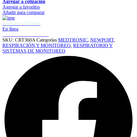
Agregar a cotización
Agregar a favoritos
Añadir para comparar
Atención a Clientes
En línea
Cotizaciones e informes
SKU:
CRT360A
Categorías
MEDTRONIC
,
NEWPORT
,
RESPIRACIÓN Y MONITOREO
,
RESPIRATORIO Y
SISTEMAS DE MONITOREO