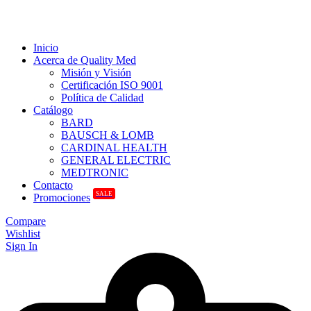
Inicio
Acerca de Quality Med
Misión y Visión
Certificación ISO 9001
Política de Calidad
Catálogo
BARD
BAUSCH & LOMB
CARDINAL HEALTH
GENERAL ELECTRIC
MEDTRONIC
Contacto
SALE
Promociones
Compare
Wishlist
Sign In