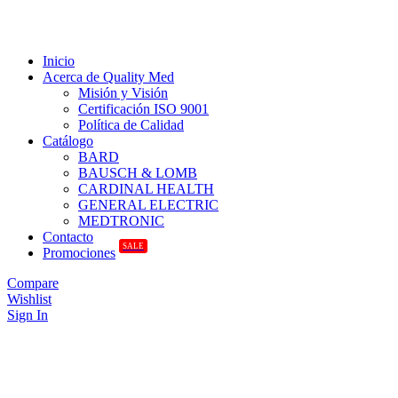
Inicio
Acerca de Quality Med
Misión y Visión
Certificación ISO 9001
Política de Calidad
Catálogo
BARD
BAUSCH & LOMB
CARDINAL HEALTH
GENERAL ELECTRIC
MEDTRONIC
Contacto
SALE
Promociones
Compare
Wishlist
Sign In