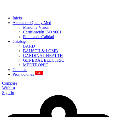
Inicio
Acerca de Quality Med
Misión y Visión
Certificación ISO 9001
Política de Calidad
Catálogo
BARD
BAUSCH & LOMB
CARDINAL HEALTH
GENERAL ELECTRIC
MEDTRONIC
Contacto
SALE
Promociones
Compare
Wishlist
Sign In