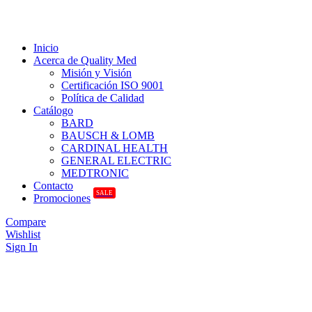
Inicio
Acerca de Quality Med
Misión y Visión
Certificación ISO 9001
Política de Calidad
Catálogo
BARD
BAUSCH & LOMB
CARDINAL HEALTH
GENERAL ELECTRIC
MEDTRONIC
Contacto
SALE
Promociones
Compare
Wishlist
Sign In