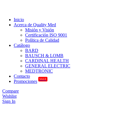
Inicio
Acerca de Quality Med
Misión y Visión
Certificación ISO 9001
Política de Calidad
Catálogo
BARD
BAUSCH & LOMB
CARDINAL HEALTH
GENERAL ELECTRIC
MEDTRONIC
Contacto
SALE
Promociones
Compare
Wishlist
Sign In