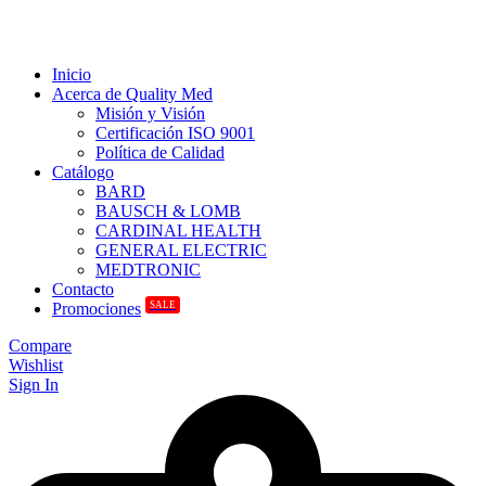
Inicio
Acerca de Quality Med
Misión y Visión
Certificación ISO 9001
Política de Calidad
Catálogo
BARD
BAUSCH & LOMB
CARDINAL HEALTH
GENERAL ELECTRIC
MEDTRONIC
Contacto
SALE
Promociones
Compare
Wishlist
Sign In