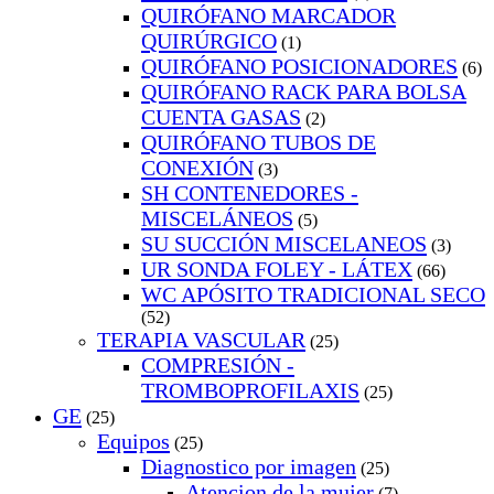
QUIRÓFANO MARCADOR
QUIRÚRGICO
(1)
QUIRÓFANO POSICIONADORES
(6)
QUIRÓFANO RACK PARA BOLSA
CUENTA GASAS
(2)
QUIRÓFANO TUBOS DE
CONEXIÓN
(3)
SH CONTENEDORES -
MISCELÁNEOS
(5)
SU SUCCIÓN MISCELANEOS
(3)
UR SONDA FOLEY - LÁTEX
(66)
WC APÓSITO TRADICIONAL SECO
(52)
TERAPIA VASCULAR
(25)
COMPRESIÓN -
TROMBOPROFILAXIS
(25)
GE
(25)
Equipos
(25)
Diagnostico por imagen
(25)
Atencion de la mujer
(7)