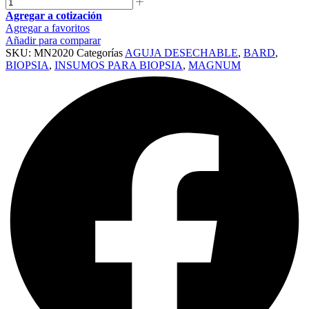
Agregar a cotización
Agregar a favoritos
Añadir para comparar
SKU:
MN2020
Categorías
AGUJA DESECHABLE
,
BARD
,
BIOPSIA
,
INSUMOS PARA BIOPSIA
,
MAGNUM