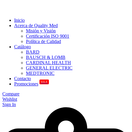
Inicio
Acerca de Quality Med
Misión y Visión
Certificación ISO 9001
Política de Calidad
Catálogo
BARD
BAUSCH & LOMB
CARDINAL HEALTH
GENERAL ELECTRIC
MEDTRONIC
Contacto
SALE
Promociones
Compare
Wishlist
Sign In