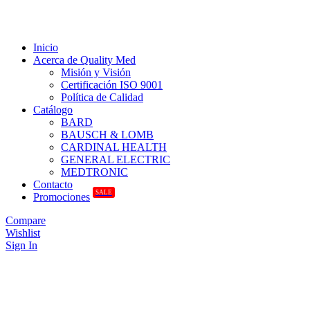
Inicio
Acerca de Quality Med
Misión y Visión
Certificación ISO 9001
Política de Calidad
Catálogo
BARD
BAUSCH & LOMB
CARDINAL HEALTH
GENERAL ELECTRIC
MEDTRONIC
Contacto
SALE
Promociones
Compare
Wishlist
Sign In