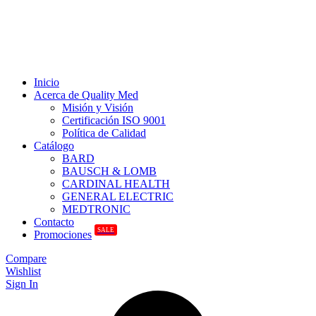
Inicio
Acerca de Quality Med
Misión y Visión
Certificación ISO 9001
Política de Calidad
Catálogo
BARD
BAUSCH & LOMB
CARDINAL HEALTH
GENERAL ELECTRIC
MEDTRONIC
Contacto
SALE
Promociones
Compare
Wishlist
Sign In