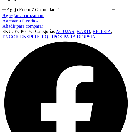
Aguja Encor 7 G cantidad
Agregar a cotización
Agregar a favoritos
Añadir para comparar
SKU:
ECP017G
Categorías
AGUJAS
,
BARD
,
BIOPSIA
,
ENCOR ENSPIRE
,
EQUIPOS PARA BIOPSIA