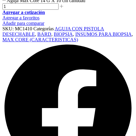
Aguja Max Core 14 G X 10 cm cantidad
Agregar a cotización
Agregar a favoritos
Añadir para comparar
SKU:
MC1410
Categorías
AGUJA CON PISTOLA
DESECHABLE
,
BARD
,
BIOPSIA
,
INSUMOS PARA BIOPSIA
,
MAX CORE (CARACTERISTICAS)