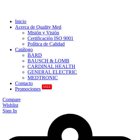
Inicio
Acerca de Quality Med
Misión y Visión
Certificación ISO 9001
Política de Calidad
Catálogo
BARD
BAUSCH & LOMB
CARDINAL HEALTH
GENERAL ELECTRIC
MEDTRONIC
Contacto
SALE
Promociones
Compare
Wishlist
Sign In