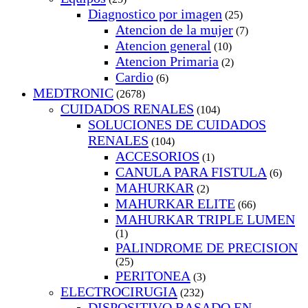
Diagnostico por imagen
(25)
Atencion de la mujer
(7)
Atencion general
(10)
Atencion Primaria
(2)
Cardio
(6)
MEDTRONIC
(2678)
CUIDADOS RENALES
(104)
SOLUCIONES DE CUIDADOS
RENALES
(104)
ACCESORIOS
(1)
CANULA PARA FISTULA
(6)
MAHURKAR
(2)
MAHURKAR ELITE
(66)
MAHURKAR TRIPLE LUMEN
(1)
PALINDROME DE PRECISION
(25)
PERITONEA
(3)
ELECTROCIRUGIA
(232)
DISPOSITIVO BASADO EN