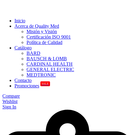
Inicio
Acerca de Quality Med
Misión y Visión
Certificación ISO 9001
Política de Calidad
Catálogo
BARD
BAUSCH & LOMB
CARDINAL HEALTH
GENERAL ELECTRIC
MEDTRONIC
Contacto
SALE
Promociones
Compare
Wishlist
Sign In