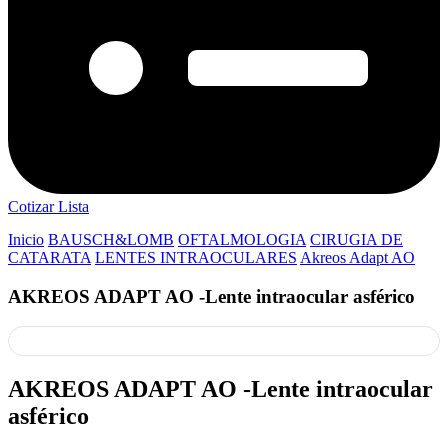
Cotizar Lista
Inicio
BAUSCH&LOMB
OFTALMOLOGIA
CIRUGIA DE
CATARATA
LENTES INTRAOCULARES
Akreos Adapt AO
AKREOS ADAPT AO -Lente intraocular asférico
AKREOS ADAPT AO -Lente intraocular
asférico