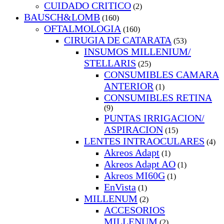
CUIDADO CRITICO
(2)
BAUSCH&LOMB
(160)
OFTALMOLOGIA
(160)
CIRUGIA DE CATARATA
(53)
INSUMOS MILLENIUM/
STELLARIS
(25)
CONSUMIBLES CAMARA
ANTERIOR
(1)
CONSUMIBLES RETINA
(9)
PUNTAS IRRIGACION/
ASPIRACION
(15)
LENTES INTRAOCULARES
(4)
Akreos Adapt
(1)
Akreos Adapt AO
(1)
Akreos MI60G
(1)
EnVista
(1)
MILLENUM
(2)
ACCESORIOS
MILLENUM
(2)