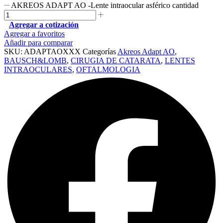
AKREOS ADAPT AO -Lente intraocular asférico cantidad
Agregar a cotización
Agregar a favoritos
Añadir para comparar
SKU:
ADAPTAOXXX
Categorías
Akreos Adapt AO
,
BAUSCH&LOMB
,
CIRUGIA DE CATARATA
,
LENTES
INTRAOCULARES
,
OFTALMOLOGIA