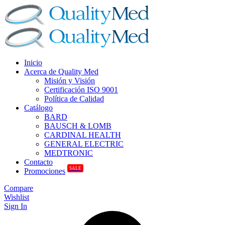
Inicio
Acerca de Quality Med
Misión y Visión
Certificación ISO 9001
Política de Calidad
Catálogo
BARD
BAUSCH & LOMB
CARDINAL HEALTH
GENERAL ELECTRIC
MEDTRONIC
Contacto
SALE
Promociones
Compare
Wishlist
Sign In