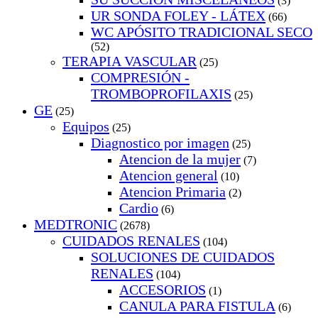
(3)
UR SONDA FOLEY - LÁTEX
(66)
WC APÓSITO TRADICIONAL SECO
(52)
TERAPIA VASCULAR
(25)
COMPRESIÓN -
TROMBOPROFILAXIS
(25)
GE
(25)
Equipos
(25)
Diagnostico por imagen
(25)
Atencion de la mujer
(7)
Atencion general
(10)
Atencion Primaria
(2)
Cardio
(6)
MEDTRONIC
(2678)
CUIDADOS RENALES
(104)
SOLUCIONES DE CUIDADOS
RENALES
(104)
ACCESORIOS
(1)
CANULA PARA FISTULA
(6)