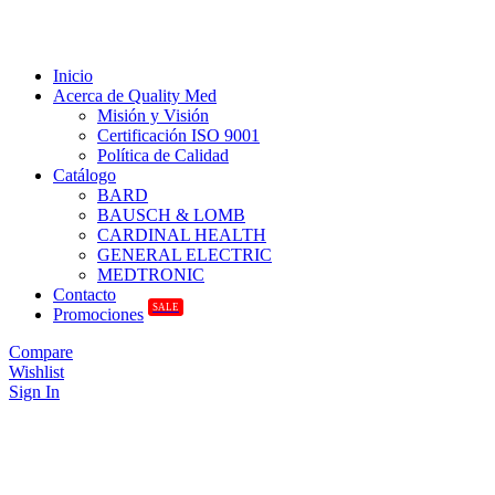
Inicio
Acerca de Quality Med
Misión y Visión
Certificación ISO 9001
Política de Calidad
Catálogo
BARD
BAUSCH & LOMB
CARDINAL HEALTH
GENERAL ELECTRIC
MEDTRONIC
Contacto
SALE
Promociones
Compare
Wishlist
Sign In