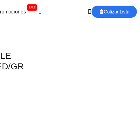
SALE
romociones
Cotizar Lista
PLE
ED/GR