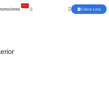
SALE
romociones
Cotizar Lista
erior