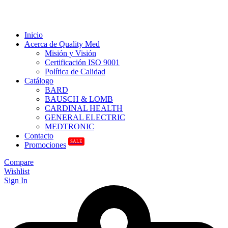
Inicio
Acerca de Quality Med
Misión y Visión
Certificación ISO 9001
Política de Calidad
Catálogo
BARD
BAUSCH & LOMB
CARDINAL HEALTH
GENERAL ELECTRIC
MEDTRONIC
Contacto
SALE
Promociones
Compare
Wishlist
Sign In