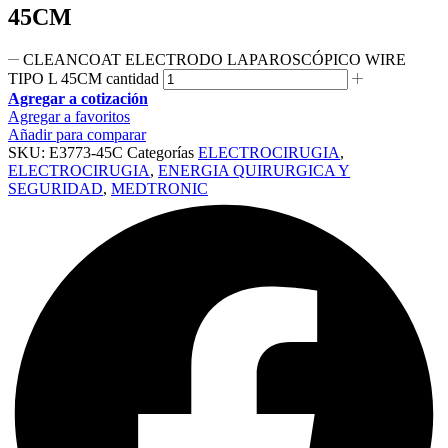
45CM
CLEANCOAT ELECTRODO LAPAROSCÓPICO WIRE
TIPO L 45CM cantidad
Agregar a cotización
Agregar a favoritos
Añadir para comparar
SKU:
E3773-45C
Categorías
ELECTROCIRUGIA
,
ELECTROCIRUGIA
,
ENERGIA QUIRURGICA Y
SEGURIDAD
,
MEDTRONIC