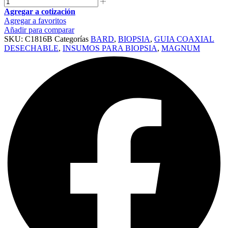
Agregar a cotización
Agregar a favoritos
Añadir para comparar
SKU:
C1816B
Categorías
BARD
,
BIOPSIA
,
GUIA COAXIAL
DESECHABLE
,
INSUMOS PARA BIOPSIA
,
MAGNUM