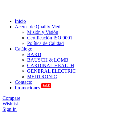
Inicio
Acerca de Quality Med
Misión y Visión
Certificación ISO 9001
Política de Calidad
Catálogo
BARD
BAUSCH & LOMB
CARDINAL HEALTH
GENERAL ELECTRIC
MEDTRONIC
Contacto
SALE
Promociones
Compare
Wishlist
Sign In