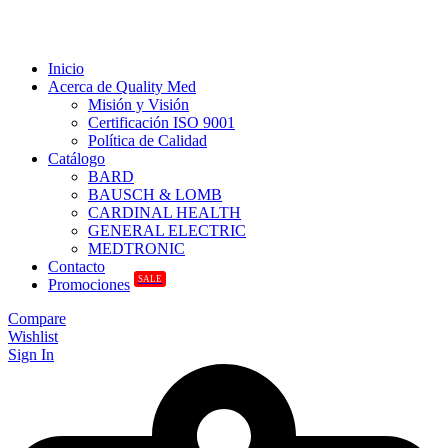
Inicio
Acerca de Quality Med
Misión y Visión
Certificación ISO 9001
Política de Calidad
Catálogo
BARD
BAUSCH & LOMB
CARDINAL HEALTH
GENERAL ELECTRIC
MEDTRONIC
Contacto
SALE
Promociones
Compare
Wishlist
Sign In