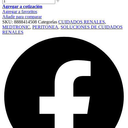
Agregar a cotización
Agregar a favoritos
Añadir para comparar
SKU:
8888414508
Categorías
CUIDADOS RENALES
,
MEDTRONIC
,
PERITONEA
,
SOLUCIONES DE CUIDADOS
RENALES