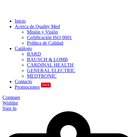
Inicio
Acerca de Quality Med
Misión y Visión
Certificación ISO 9001
Política de Calidad
Catálogo
BARD
BAUSCH & LOMB
CARDINAL HEALTH
GENERAL ELECTRIC
MEDTRONIC
Contacto
SALE
Promociones
Compare
Wishlist
Sign In