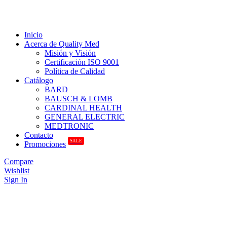
Inicio
Acerca de Quality Med
Misión y Visión
Certificación ISO 9001
Política de Calidad
Catálogo
BARD
BAUSCH & LOMB
CARDINAL HEALTH
GENERAL ELECTRIC
MEDTRONIC
Contacto
SALE
Promociones
Compare
Wishlist
Sign In